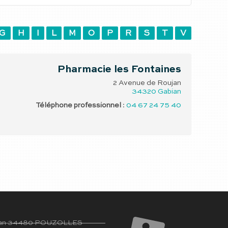
G
H
I
L
M
O
P
R
S
T
V
Pharmacie les Fontaines
2 Avenue de Roujan
34320
Gabian
Téléphone professionnel
:
04 67 24 75 40
ujan 34480 POUZOLLES