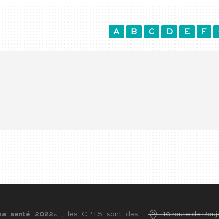
A
B
C
D
E
F
ma santé 2022
« , les CPTS sont des
10 route de Ro