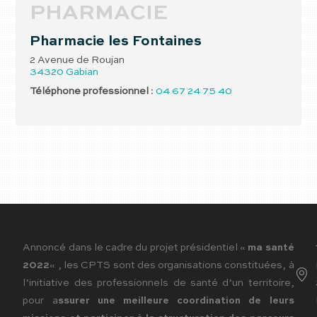
PHARMACIE
Pharmacie les Fontaines
2 Avenue de Roujan
34320
Gabian
Téléphone professionnel
:
04 67 24 75 40
Annoncé dans le cadre du projet présidentiel «
ma santé
2022
« , les CPTS sont des organisations constituées, à
l’initiative des professionnels de santé d’un territoire,
pour a
ssurer une meilleure coordination de leurs