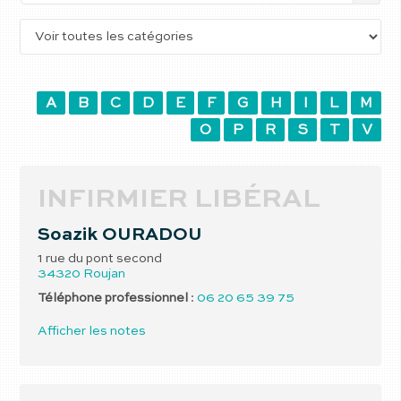
A
B
C
D
E
F
G
H
I
L
M
O
P
R
S
T
V
INFIRMIER LIBÉRAL
Soazik
OURADOU
1 rue du pont second
34320
Roujan
Téléphone professionnel
:
06 20 65 39 75
Afficher les notes