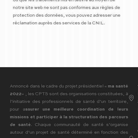
ou que les traitements mis en œuvre au moyen de
notre site web ne sont pas conformes aux règles de
protection des données, vous pouvez adresser une
réclamation auprès des services de la CNIL.
Annoncé dans le cadre du projet présidentiel «
ma santé
2022
« , les CPTS sont des organisations constituées, à
l’initiative des professionnels de santé d’un territoire,
pour a
ssurer une meilleure coordination de leurs
missions et participer à la structuration des parcours
de santé
. Chaque communauté de santé s’organise
autour d’un projet de santé déterminé en fonction des