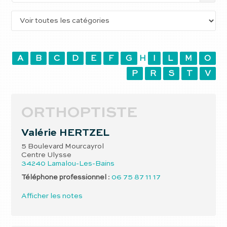
A
B
C
D
E
F
G
H
I
L
M
O
P
R
S
T
V
ORTHOPTISTE
Valérie
HERTZEL
5 Boulevard Mourcayrol
Centre Ulysse
34240
Lamalou-Les-Bains
Téléphone professionnel
:
06 75 87 11 17
Afficher les notes