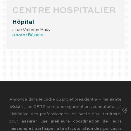
CENTRE HOSPITALIER
Hôpital
2 rue Valentin Hauy
34500
Béziers
Annoncé dans le cadre du projet présidentiel «
ma santé
2022
« , les CPTS sont des organisations constituées, à
l’initiative des professionnels de santé d’un territoire,
pour a
ssurer une meilleure coordination de leurs
missions et participer à la structuration des parcours