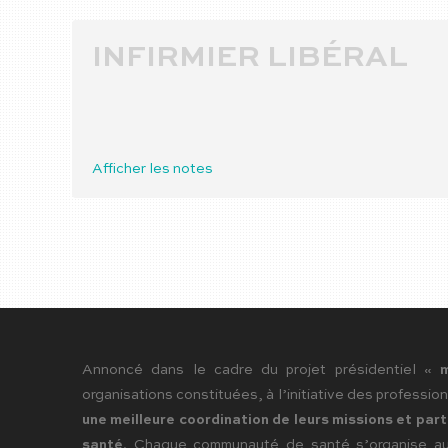
INFIRMIER LIBÉRAL
Afficher les notes
Annoncé dans le cadre du projet présidentiel «
organisations constituées, à l’initiative des profession
une meilleure coordination de leurs missions et part
santé
. Chaque communauté de santé s’organise au