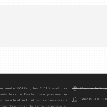
ma santé 2022
« , les CPTS sont des
10 route de Ro
nels de santé d’un territoire, pour a
ssurer
Pamela COCCHIO 
iciper à la structuration des parcours de
tour d’un projet de santé déterminé en