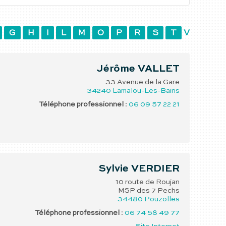
G
H
I
L
M
O
P
R
S
T
V
Jérôme
VALLET
33 Avenue de la Gare
34240
Lamalou-Les-Bains
Téléphone professionnel
:
06 09 57 22 21
Sylvie
VERDIER
10 route de Roujan
MSP des 7 Pechs
34480
Pouzolles
Téléphone professionnel
:
06 74 58 49 77