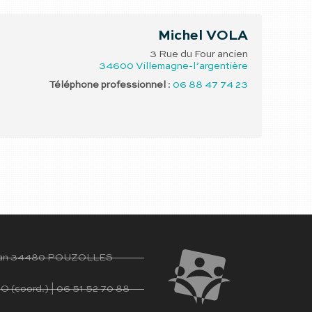
Michel
VOLA
3 Rue du Four ancien
34600
Villemagne-l’argentière
Téléphone professionnel
:
06 88 47 74 23
ujan 34480 POUZOLLES
(coord.) | 06 51 52 70 88