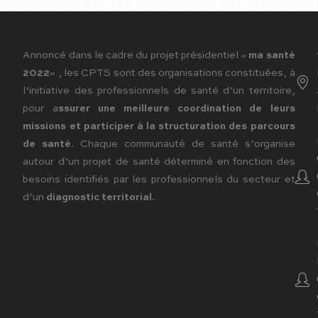
Annoncé dans le cadre du projet présidentiel «
ma santé
2022
« , les CPTS sont des organisations constituées, à
l’initiative des professionnels de santé d’un territoire,
pour a
ssurer une meilleure coordination de leurs
missions et participer à la structuration des parcours
de santé
. Chaque communauté de santé s’organise
autour d’un projet de santé déterminé en fonction des
besoins identifiés par les professionnels du secteur et
d’un
diagnostic territorial
.