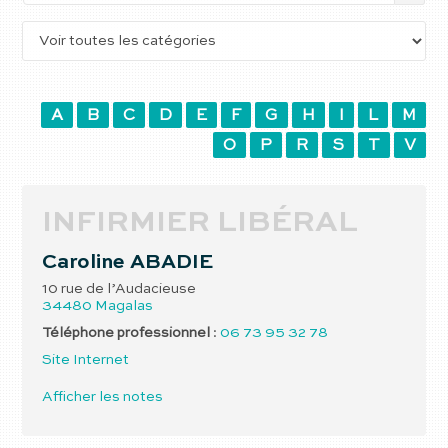
A
B
C
D
E
F
G
H
I
L
M
O
P
R
S
T
V
INFIRMIER LIBÉRAL
Caroline
ABADIE
10 rue de l’Audacieuse
34480
Magalas
Téléphone professionnel
:
06 73 95 32 78
Site Internet
Afficher les notes