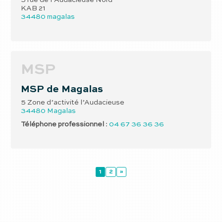
5 rue de l’Audacieuse Nord
KAB 21
34480
magalas
MSP
MSP de Magalas
5 Zone d’activité l’Audacieuse
34480
Magalas
Téléphone professionnel
:
04 67 36 36 36
1
2
»