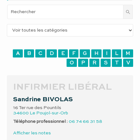
A
B
C
D
E
F
G
H
I
L
M
O
P
R
S
T
V
INFIRMIER LIBÉRAL
Sandrine
BIVOLAS
16 Ter rue des Pountils
34600
Le Poujol-sur-Orb
Téléphone professionnel
:
06 74 66 31 58
Afficher les notes