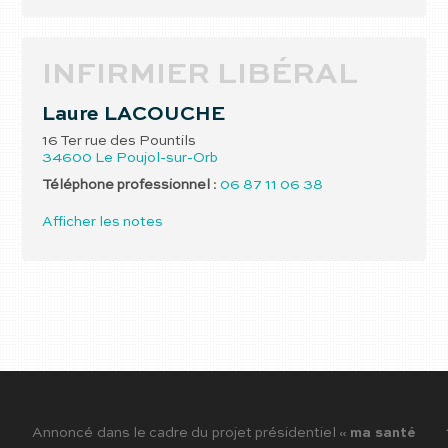
INFIRMIER LIBÉRAL
Laure
LACOUCHE
16 Ter rue des Pountils
34600
Le Poujol-sur-Orb
Téléphone professionnel
:
06 87 11 06 38
Afficher les notes
Annoncé dans le cadre du projet présidentiel «
ma santé