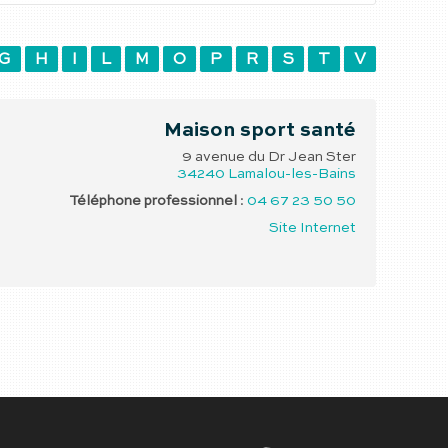
G
H
I
L
M
O
P
R
S
T
V
Maison sport santé
9 avenue du Dr Jean Ster
34240
Lamalou-les-Bains
Téléphone professionnel
:
04 67 23 50 50
Site Internet