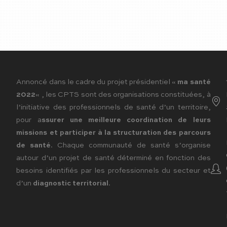
Annoncé dans le cadre du projet présidentiel «
ma santé
2022
« , les CPTS sont des organisations constituées, à
l’initiative des professionnels de santé d’un territoire,
pour a
ssurer une meilleure coordination de leurs
missions et participer à la structuration des parcours
de santé
. Chaque communauté de santé s’organise
autour d’un projet de santé déterminé en fonction des
besoins identifiés par les professionnels du secteur et
d’un
diagnostic territorial
.