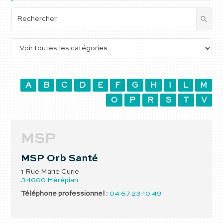
A
B
C
D
E
F
G
H
I
L
M
O
P
R
S
T
V
MSP
MSP Orb Santé
1 Rue Marie Curie
34600
Hérépian
Téléphone professionnel
:
04 67 23 10 49