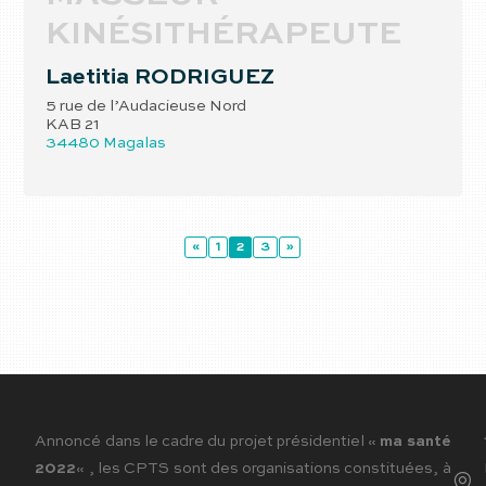
KINÉSITHÉRAPEUTE
Laetitia
RODRIGUEZ
5 rue de l’Audacieuse Nord
KAB 21
34480
Magalas
«
1
2
3
»
Annoncé dans le cadre du projet présidentiel «
ma santé
2022
« , les CPTS sont des organisations constituées, à