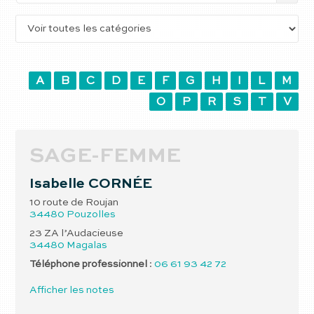
A
B
C
D
E
F
G
H
I
L
M
O
P
R
S
T
V
SAGE-FEMME
Isabelle
CORNÉE
10 route de Roujan
34480
Pouzolles
23 ZA l’Audacieuse
34480
Magalas
Téléphone professionnel
:
06 61 93 42 72
Afficher les notes