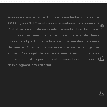
Annoncé dans le cadre du projet présidentiel «
ma santé
2022
« , les CPTS sont des organisations constituées, à
l’initiative des professionnels de santé d’un territoire,
pour a
ssurer une meilleure coordination de leurs
missions et participer à la structuration des parcours
de santé
. Chaque communauté de santé s’organise
autour d’un projet de santé déterminé en fonction des
besoins identifiés par les professionnels du secteur et
d’un
diagnostic territorial
.