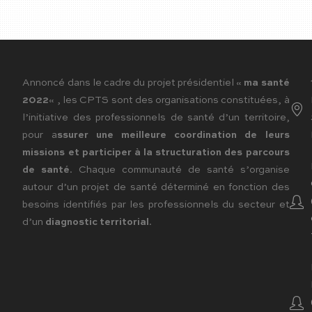
Annoncé dans le cadre du projet présidentiel «
ma santé
2022
« , les CPTS sont des organisations constituées, à
l’initiative des professionnels de santé d’un territoire,
pour a
ssurer une meilleure coordination de leurs
missions et participer à la structuration des parcours
de santé
. Chaque communauté de santé s’organise
autour d’un projet de santé déterminé en fonction des
besoins identifiés par les professionnels du secteur et
d’un
diagnostic territorial
.