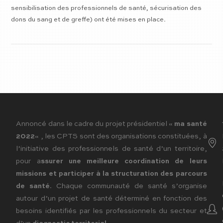
sensibilisation des professionnels de santé, sécurisation des
dons du sang et de greffe) ont été mises en place.
Annoncé dans le cadre du projet présidentiel «
ma santé
2022
« , les CPTS sont des organisations constituées, à
l’initiative des professionnels de santé d’un territoire,
pour a
ssurer une meilleure coordination de leurs
missions et participer à la structuration des parcours
de santé
. Chaque communauté de santé s’organise
autour d’un projet de santé déterminé en fonction des
besoins identifiés par les professionnels du secteur et