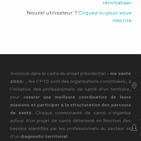
réinitialiser
Nouvel utilisateur ?
Cliquez ici pour vous
inscrire
Annoncé dans le cadre du projet présidentiel «
ma santé
2022
« , les CPTS sont des organisations constituées, à
l’initiative des professionnels de santé d’un territoire,
pour a
ssurer une meilleure coordination de leurs
missions et participer à la structuration des parcours
de santé
. Chaque communauté de santé s’organise
autour d’un projet de santé déterminé en fonction des
besoins identifiés par les professionnels du secteur et
d’un
diagnostic territorial
.