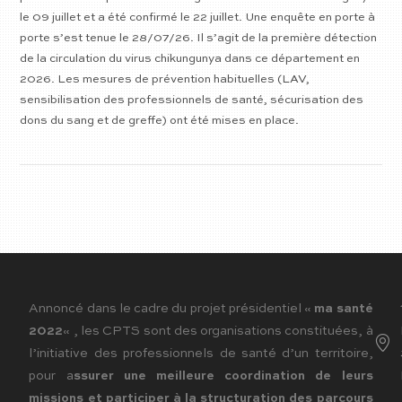
le 09 juillet et a été confirmé le 22 juillet. Une enquête en porte à
porte s’est tenue le 28/07/26. Il s’agit de la première détection
de la circulation du virus chikungunya dans ce département en
2026. Les mesures de prévention habituelles (LAV,
sensibilisation des professionnels de santé, sécurisation des
dons du sang et de greffe) ont été mises en place.
Annoncé dans le cadre du projet présidentiel «
ma santé
2022
« , les CPTS sont des organisations constituées, à
l’initiative des professionnels de santé d’un territoire,
pour a
ssurer une meilleure coordination de leurs
missions et participer à la structuration des parcours