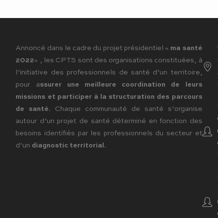
Annoncé dans le cadre du projet présidentiel «
ma santé
2022
« , les CPTS sont des organisations constituées, à
l’initiative des professionnels de santé d’un territoire,
pour a
ssurer une meilleure coordination de leurs
missions et participer à la structuration des parcours
de santé
. Chaque communauté de santé s’organise
autour d’un projet de santé déterminé en fonction des
besoins identifiés par les professionnels du secteur et
d’un
diagnostic territorial
.